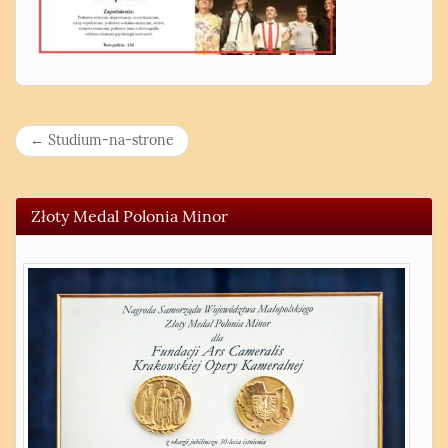
N
←
Studium-na-strone
a
w
Złoty Medal Polonia Minor
i
g
a
c
j