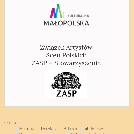
Związek Artystów
Scen Polskich
ZASP – Stowarzyszenie
O nas
Historia
Dyrekcja
Artyści
Jubileusze