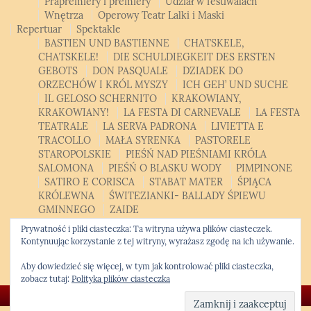
Prapremiery i premiery
Udział w festiwalach
Wnętrza
Operowy Teatr Lalki i Maski
Repertuar
Spektakle
BASTIEN UND BASTIENNE
CHATSKELE,
CHATSKELE!
DIE SCHULDIEGKEIT DES ERSTEN
GEBOTS
DON PASQUALE
DZIADEK DO
ORZECHÓW I KRÓL MYSZY
ICH GEH’ UND SUCHE
IL GELOSO SCHERNITO
KRAKOWIANY,
KRAKOWIANY!
LA FESTA DI CARNEVALE
LA FESTA
TEATRALE
LA SERVA PADRONA
LIVIETTA E
TRACOLLO
MAŁA SYRENKA
PASTORELE
STAROPOLSKIE
PIEŚŃ NAD PIEŚNIAMI KRÓLA
SALOMONA
PIEŚŃ O BLASKU WODY
PIMPINONE
SATIRO E CORISCA
STABAT MATER
ŚPIĄCA
KRÓLEWNA
ŚWITEZIANKI- BALLADY ŚPIEWU
GMINNEGO
ZAIDE
Patroni, sponsorzy, partnerzy
Bilety
Kontakt
Polski
Prywatność i pliki ciasteczka: Ta witryna używa plików ciasteczek.
Polski
English
Kontynuując korzystanie z tej witryny, wyrażasz zgodę na ich używanie.
Opera Studio
Krakowski Kurs Altówkowy
Aby dowiedzieć się więcej, w tym jak kontrolować pliki ciasteczka,
zobacz tutaj:
Polityka plików ciasteczka
© Copyright 2026 -
Krakowska Opera Kameralna
❖ Kwiatek.pro code
|
WordPress