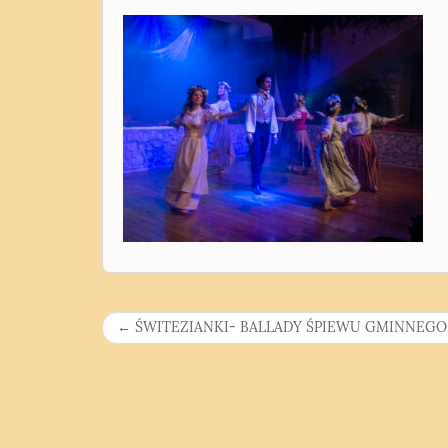
N
←
ŚWITEZIANKI- BALLADY ŚPIEWU GMINNEGO
a
w
i