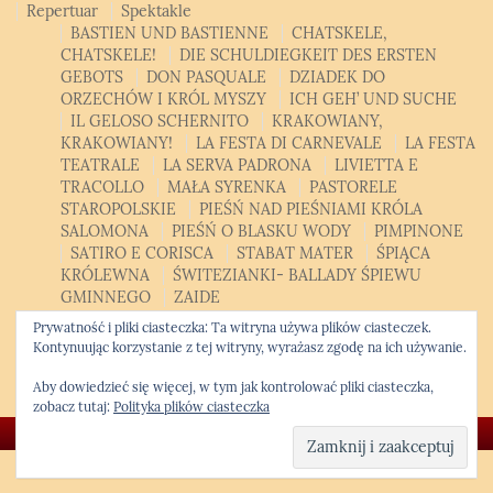
Repertuar
Spektakle
BASTIEN UND BASTIENNE
CHATSKELE,
CHATSKELE!
DIE SCHULDIEGKEIT DES ERSTEN
GEBOTS
DON PASQUALE
DZIADEK DO
ORZECHÓW I KRÓL MYSZY
ICH GEH’ UND SUCHE
IL GELOSO SCHERNITO
KRAKOWIANY,
KRAKOWIANY!
LA FESTA DI CARNEVALE
LA FESTA
TEATRALE
LA SERVA PADRONA
LIVIETTA E
TRACOLLO
MAŁA SYRENKA
PASTORELE
STAROPOLSKIE
PIEŚŃ NAD PIEŚNIAMI KRÓLA
SALOMONA
PIEŚŃ O BLASKU WODY
PIMPINONE
SATIRO E CORISCA
STABAT MATER
ŚPIĄCA
KRÓLEWNA
ŚWITEZIANKI- BALLADY ŚPIEWU
GMINNEGO
ZAIDE
Patroni, sponsorzy, partnerzy
Bilety
Kontakt
Polski
Prywatność i pliki ciasteczka: Ta witryna używa plików ciasteczek.
Polski
English
Kontynuując korzystanie z tej witryny, wyrażasz zgodę na ich używanie.
Opera Studio
Krakowski Kurs Altówkowy
Aby dowiedzieć się więcej, w tym jak kontrolować pliki ciasteczka,
zobacz tutaj:
Polityka plików ciasteczka
© Copyright 2026 -
Krakowska Opera Kameralna
❖ Kwiatek.pro code
|
WordPress