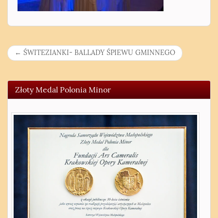
N
←
ŚWITEZIANKI- BALLADY ŚPIEWU GMINNEGO
a
w
Złoty Medal Polonia Minor
i
g
a
c
j
a