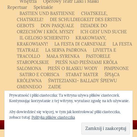
Wnętrza
Operowy Teatr Lalki i Maski
Repertuar
Spektakle
BASTIEN UND BASTIENNE
CHATSKELE,
CHATSKELE!
DIE SCHULDIEGKEIT DES ERSTEN
GEBOTS
DON PASQUALE
DZIADEK DO
ORZECHÓW I KRÓL MYSZY
ICH GEH’ UND SUCHE
IL GELOSO SCHERNITO
KRAKOWIANY,
KRAKOWIANY!
LA FESTA DI CARNEVALE
LA FESTA
TEATRALE
LA SERVA PADRONA
LIVIETTA E
TRACOLLO
MAŁA SYRENKA
PASTORELE
STAROPOLSKIE
PIEŚŃ NAD PIEŚNIAMI KRÓLA
SALOMONA
PIEŚŃ O BLASKU WODY
PIMPINONE
SATIRO E CORISCA
STABAT MATER
ŚPIĄCA
KRÓLEWNA
ŚWITEZIANKI- BALLADY ŚPIEWU
GMINNEGO
ZAIDE
Patroni, sponsorzy, partnerzy
Bilety
Kontakt
Polski
Prywatność i pliki ciasteczka: Ta witryna używa plików ciasteczek.
Polski
English
Kontynuując korzystanie z tej witryny, wyrażasz zgodę na ich używanie.
Opera Studio
Krakowski Kurs Altówkowy
Aby dowiedzieć się więcej, w tym jak kontrolować pliki ciasteczka,
zobacz tutaj:
Polityka plików ciasteczka
© Copyright 2026 -
Krakowska Opera Kameralna
❖ Kwiatek.pro code
|
WordPress