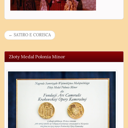
N
←
SATIRO E CORISCA
a
w
Złoty Medal Polonia Minor
i
g
a
c
j
a