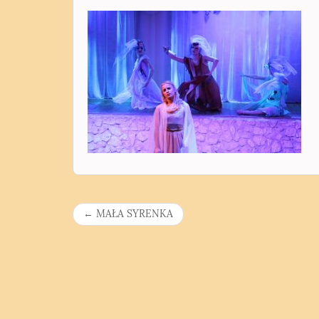
N
←
MAŁA SYRENKA
a
w
i