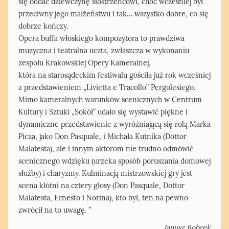
się oddać dziewczynę siostrzeńcowi, choć wcześniej był
przeciwny jego małżeństwu i tak… wszystko dobre, co się
dobrze kończy.
Opera buffa włoskiego kompozytora to prawdziwa
muzyczna i teatralna uczta, zwłaszcza w wykonaniu
zespołu Krakowskiej Opery Kameralnej,
która na starosądeckim festiwalu gościła już rok wcześniej
z przedstawieniem „Livietta e Tracollo” Pergolesiego.
Mimo kameralnych warunków scenicznych w Centrum
Kultury i Sztuki „Sokół” udało się wystawić piękne i
dynamiczne przedstawienie z wyróżniającą się rolą Marka
Picza, jako Don Pasquale, i Michała Kutnika (Dottor
Malatesta), ale i innym aktorom nie trudno odmówić
scenicznego wdzięku (urzeka sposób poruszania domowej
służby) i charyzmy. Kulminacją mistrzowskiej gry jest
scena kłótni na cztery głosy (Don Pasquale, Dottor
Malatesta, Ernesto i Norina), kto był, ten na pewno
zwrócił na to uwagę. ”
Janusz Bobrek