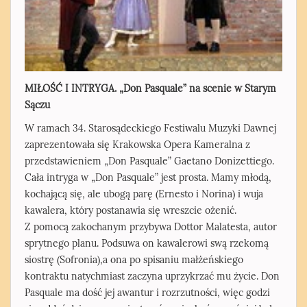
MIŁOŚĆ I INTRYGA. „Don Pasquale” na scenie w Starym
Sączu
W ramach 34. Starosądeckiego Festiwalu Muzyki Dawnej
zaprezentowała się Krakowska Opera Kameralna z
przedstawieniem „Don Pasquale” Gaetano Donizettiego.
Cała intryga w „Don Pasquale” jest prosta. Mamy młodą,
kochającą się, ale ubogą parę (Ernesto i Norina) i wuja
kawalera, który postanawia się wreszcie ożenić.
Z pomocą zakochanym przybywa Dottor Malatesta, autor
sprytnego planu. Podsuwa on kawalerowi swą rzekomą
siostrę (Sofronia),a ona po spisaniu małżeńskiego
kontraktu natychmiast zaczyna uprzykrzać mu życie. Don
Pasquale ma dość jej awantur i rozrzutności, więc godzi