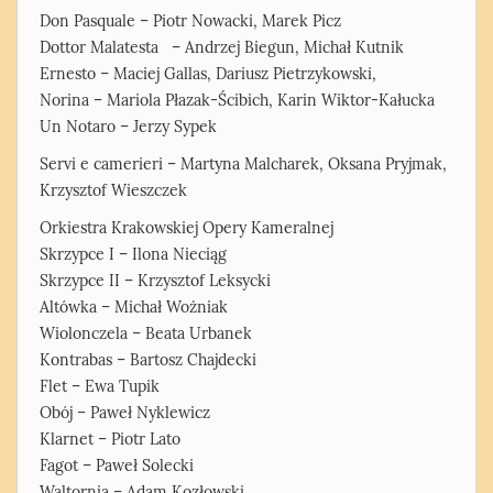
Don Pasquale – Piotr Nowacki, Marek Picz
Dottor Malatesta – Andrzej Biegun, Michał Kutnik
Ernesto – Maciej Gallas, Dariusz Pietrzykowski,
Norina – Mariola Płazak-Ścibich, Karin Wiktor-Kałucka
Un Notaro – Jerzy Sypek
Servi e camerieri – Martyna Malcharek, Oksana Pryjmak,
Krzysztof Wieszczek
Orkiestra Krakowskiej Opery Kameralnej
Skrzypce I – Ilona Nieciąg
Skrzypce II – Krzysztof Leksycki
Altówka – Michał Wożniak
Wiolonczela – Beata Urbanek
Kontrabas – Bartosz Chajdecki
Flet – Ewa Tupik
Obój – Paweł Nyklewicz
Klarnet – Piotr Lato
Fagot – Paweł Solecki
Waltornia – Adam Kozłowski