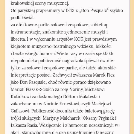
krakowskiej sceny muzycznej.
Od paryskiej prapremiery w 1843 r. „Don Pasquale” szybko
podbił świat
za efektowne partie solowe i zespołowe, subtelną
instrumentacje, znakomite zjednoczenie muzyki i
libretta. I w wykonaniu artystów KOK jest prawdziwym
klejnotem muzyczno-teatralnego wdzięku, lekkości
i beztroskiego humoru. Wiele razy w czasie spektaklu
niepołomicka publiczność nagradzała śpiewaków nie
tylko za solowe i zespołowe partie, ale także aktorskie
interpretacje postaci. Zachwycił zwłaszcza Marek Picz
jako Don Pasquale, choć równie gorąco dziękowano
Marioli Płazak-Ścibich za rolę Noriny, Michałowi
Kutnikowi za doskonałego Dottora Malatesta i
zakochanemu w Norinie Ernestowi, czyli Maciejowi
Gallasowi. Publiczność doceniła także baletową grację
trójki służących: Martyny Malcharek, Oksany Pryjmak i
Łukasza Rasia. Wdzięcznie i z humorem uczestniczyli w
akcji, stanowiąc miłe dla oka uzupełnienie i taneczny