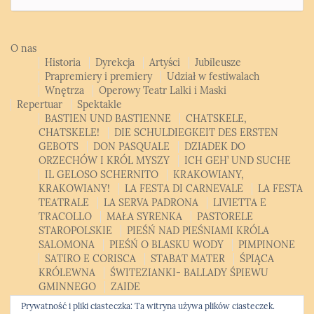
O nas
Historia
Dyrekcja
Artyści
Jubileusze
Prapremiery i premiery
Udział w festiwalach
Wnętrza
Operowy Teatr Lalki i Maski
Repertuar
Spektakle
BASTIEN UND BASTIENNE
CHATSKELE,
CHATSKELE!
DIE SCHULDIEGKEIT DES ERSTEN
GEBOTS
DON PASQUALE
DZIADEK DO
ORZECHÓW I KRÓL MYSZY
ICH GEH’ UND SUCHE
IL GELOSO SCHERNITO
KRAKOWIANY,
KRAKOWIANY!
LA FESTA DI CARNEVALE
LA FESTA
TEATRALE
LA SERVA PADRONA
LIVIETTA E
TRACOLLO
MAŁA SYRENKA
PASTORELE
STAROPOLSKIE
PIEŚŃ NAD PIEŚNIAMI KRÓLA
SALOMONA
PIEŚŃ O BLASKU WODY
PIMPINONE
SATIRO E CORISCA
STABAT MATER
ŚPIĄCA
KRÓLEWNA
ŚWITEZIANKI- BALLADY ŚPIEWU
GMINNEGO
ZAIDE
Patroni, sponsorzy, partnerzy
Bilety
Kontakt
Polski
Prywatność i pliki ciasteczka: Ta witryna używa plików ciasteczek.