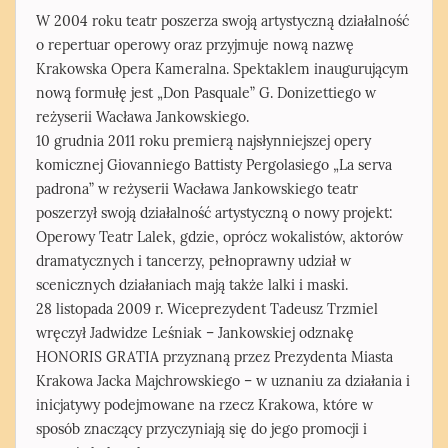
W 2004 roku teatr poszerza swoją artystyczną działalność
o repertuar operowy oraz przyjmuje nową nazwę
Krakowska Opera Kameralna. Spektaklem inaugurującym
nową formułę jest „Don Pasquale” G. Donizettiego w
reżyserii Wacława Jankowskiego.
10 grudnia 2011 roku premierą najsłynniejszej opery
komicznej Giovanniego Battisty Pergolasiego „La serva
padrona” w reżyserii Wacława Jankowskiego teatr
poszerzył swoją działalność artystyczną o nowy projekt:
Operowy Teatr Lalek, gdzie, oprócz wokalistów, aktorów
dramatycznych i tancerzy, pełnoprawny udział w
scenicznych działaniach mają także lalki i maski.
28 listopada 2009 r. Wiceprezydent Tadeusz Trzmiel
wręczył Jadwidze Leśniak – Jankowskiej odznakę
HONORIS GRATIA przyznaną przez Prezydenta Miasta
Krakowa Jacka Majchrowskiego – w uznaniu za działania i
inicjatywy podejmowane na rzecz Krakowa, które w
sposób znaczący przyczyniają się do jego promocji i