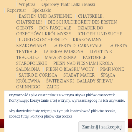
Wnętrza
Operowy Teatr Lalki i Maski
Repertuar
Spektakle
BASTIEN UND BASTIENNE
CHATSKELE,
CHATSKELE!
DIE SCHULDIEGKEIT DES ERSTEN
GEBOTS
DON PASQUALE
DZIADEK DO
ORZECHÓW I KRÓL MYSZY
ICH GEH’ UND SUCHE
IL GELOSO SCHERNITO
KRAKOWIANY,
KRAKOWIANY!
LA FESTA DI CARNEVALE
LA FESTA
TEATRALE
LA SERVA PADRONA
LIVIETTA E
TRACOLLO
MAŁA SYRENKA
PASTORELE
STAROPOLSKIE
PIEŚŃ NAD PIEŚNIAMI KRÓLA
SALOMONA
PIEŚŃ O BLASKU WODY
PIMPINONE
SATIRO E CORISCA
STABAT MATER
ŚPIĄCA
KRÓLEWNA
ŚWITEZIANKI- BALLADY ŚPIEWU
GMINNEGO
ZAIDE
Patroni, sponsorzy, partnerzy
Bilety
Kontakt
Polski
Prywatność i pliki ciasteczka: Ta witryna używa plików ciasteczek.
Polski
English
Kontynuując korzystanie z tej witryny, wyrażasz zgodę na ich używanie.
Opera Studio
Krakowski Kurs Altówkowy
Aby dowiedzieć się więcej, w tym jak kontrolować pliki ciasteczka,
zobacz tutaj:
Polityka plików ciasteczka
© Copyright 2026 -
Krakowska Opera Kameralna
❖ Kwiatek.pro code
|
WordPress