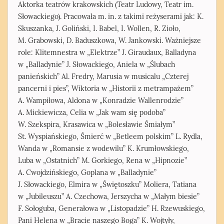
Aktorka teatrów krakowskich (Teatr Ludowy, Teatr im.
Słowackiego). Pracowała m. in. z takimi reżyserami jak: K.
Skuszanka, J. Goliński, I. Babel, I. Wollen, R. Zioło,
M. Grabowski, D. Baduszkowa, W. Jankowski. Ważniejsze
role: Klitemnestra w „Elektrze” J. Giraudaux, Balladyna
w „Balladynie” J. Słowackiego, Aniela w „Ślubach
panieńskich” Al. Fredry, Marusia w musicalu „Czterej
pancerni i pies”, Wiktoria w „Historii z metrampażem”
A. Wampiłowa, Aldona w „Konradzie Wallenrodzie”
A. Mickiewicza, Celia w „Jak wam się podoba”
W. Szekspira, Krasawica w „Bolesławie Śmiałym”
St. Wyspiańskiego, Śmierć w „Betleem polskim” L. Rydla,
Wanda w „Romansie z wodewilu” K. Krumłowskiego,
Luba w „Ostatnich” M. Gorkiego, Rena w „Hipnozie”
A. Cwojdzińskiego, Goplana w „Balladynie”
J. Słowackiego, Elmira w „Świętoszku” Moliera, Tatiana
w „Jubileuszu” A. Czechowa, Jerszycha w „Małym biesie”
F. Sołoguba, Generałowa w „Listopadzie” H. Rzewuskiego,
Pani Helena w „Bracie naszego Boga” K. Wojtyły,