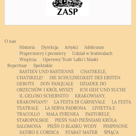
O nas
Historia
Dyrekcja
Artyści
Jubileusze
Prapremiery i premiery
Udział w festiwalach
Wnętrza
Operowy Teatr Lalki i Maski
Repertuar
Spektakle
BASTIEN UND BASTIENNE
CHATSKELE,
CHATSKELE!
DIE SCHULDIEGKEIT DES ERSTEN
GEBOTS
DON PASQUALE
DZIADEK DO
ORZECHÓW I KRÓL MYSZY
ICH GEH’ UND SUCHE
IL GELOSO SCHERNITO
KRAKOWIANY,
KRAKOWIANY!
LA FESTA DI CARNEVALE
LA FESTA
TEATRALE
LA SERVA PADRONA
LIVIETTA E
TRACOLLO
MAŁA SYRENKA
PASTORELE
STAROPOLSKIE
PIEŚŃ NAD PIEŚNIAMI KRÓLA
SALOMONA
PIEŚŃ O BLASKU WODY
PIMPINONE
SATIRO E CORISCA
STABAT MATER
ŚPIĄCA