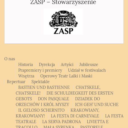
ZASP – Stowarzyszenie
O nas
Historia
Dyrekcja
Artyści
Jubileusze
Prapremiery i premiery
Udział w festiwalach
Wnętrza
Operowy Teatr Lalki i Maski
Repertuar
Spektakle
BASTIEN UND BASTIENNE
CHATSKELE,
CHATSKELE!
DIE SCHULDIEGKEIT DES ERSTEN
GEBOTS
DON PASQUALE
DZIADEK DO
ORZECHÓW I KRÓL MYSZY
ICH GEH’ UND SUCHE
IL GELOSO SCHERNITO
KRAKOWIANY,
KRAKOWIANY!
LA FESTA DI CARNEVALE
LA FESTA
TEATRALE
LA SERVA PADRONA
LIVIETTA E
TRACOLLO
MAŁA SYRENKA
PASTORELE