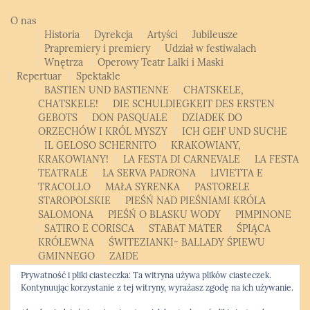
O nas
Historia
Dyrekcja
Artyści
Jubileusze
Prapremiery i premiery
Udział w festiwalach
Wnętrza
Operowy Teatr Lalki i Maski
Repertuar
Spektakle
BASTIEN UND BASTIENNE
CHATSKELE,
CHATSKELE!
DIE SCHULDIEGKEIT DES ERSTEN
GEBOTS
DON PASQUALE
DZIADEK DO
ORZECHÓW I KRÓL MYSZY
ICH GEH’ UND SUCHE
IL GELOSO SCHERNITO
KRAKOWIANY,
KRAKOWIANY!
LA FESTA DI CARNEVALE
LA FESTA
TEATRALE
LA SERVA PADRONA
LIVIETTA E
TRACOLLO
MAŁA SYRENKA
PASTORELE
STAROPOLSKIE
PIEŚŃ NAD PIEŚNIAMI KRÓLA
SALOMONA
PIEŚŃ O BLASKU WODY
PIMPINONE
SATIRO E CORISCA
STABAT MATER
ŚPIĄCA
KRÓLEWNA
ŚWITEZIANKI- BALLADY ŚPIEWU
GMINNEGO
ZAIDE
Patroni, sponsorzy, partnerzy
Bilety
Kontakt
Polski
Prywatność i pliki ciasteczka: Ta witryna używa plików ciasteczek.
Polski
English
Kontynuując korzystanie z tej witryny, wyrażasz zgodę na ich używanie.
Opera Studio