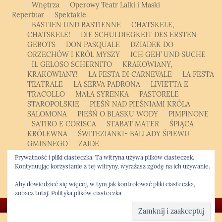
Wnętrza
Operowy Teatr Lalki i Maski
Repertuar
Spektakle
BASTIEN UND BASTIENNE
CHATSKELE,
CHATSKELE!
DIE SCHULDIEGKEIT DES ERSTEN
GEBOTS
DON PASQUALE
DZIADEK DO
ORZECHÓW I KRÓL MYSZY
ICH GEH’ UND SUCHE
IL GELOSO SCHERNITO
KRAKOWIANY,
KRAKOWIANY!
LA FESTA DI CARNEVALE
LA FESTA
TEATRALE
LA SERVA PADRONA
LIVIETTA E
TRACOLLO
MAŁA SYRENKA
PASTORELE
STAROPOLSKIE
PIEŚŃ NAD PIEŚNIAMI KRÓLA
SALOMONA
PIEŚŃ O BLASKU WODY
PIMPINONE
SATIRO E CORISCA
STABAT MATER
ŚPIĄCA
KRÓLEWNA
ŚWITEZIANKI- BALLADY ŚPIEWU
GMINNEGO
ZAIDE
Patroni, sponsorzy, partnerzy
Bilety
Kontakt
Polski
Prywatność i pliki ciasteczka: Ta witryna używa plików ciasteczek.
Polski
English
Kontynuując korzystanie z tej witryny, wyrażasz zgodę na ich używanie.
Opera Studio
Krakowski Kurs Altówkowy
Aby dowiedzieć się więcej, w tym jak kontrolować pliki ciasteczka,
zobacz tutaj:
Polityka plików ciasteczka
© Copyright 2026 -
Krakowska Opera Kameralna
❖ Kwiatek.pro code
|
WordPress