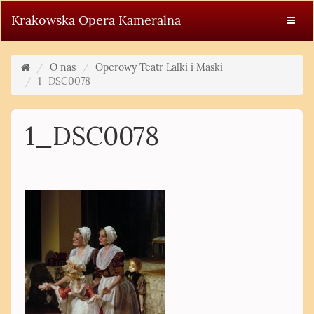
Krakowska Opera Kameralna
O nas
Operowy Teatr Lalki i Maski
1_DSC0078
1_DSC0078