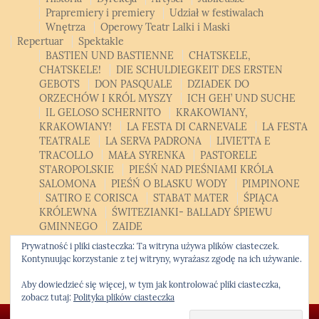
Prapremiery i premiery
Udział w festiwalach
Wnętrza
Operowy Teatr Lalki i Maski
Repertuar
Spektakle
BASTIEN UND BASTIENNE
CHATSKELE,
CHATSKELE!
DIE SCHULDIEGKEIT DES ERSTEN
GEBOTS
DON PASQUALE
DZIADEK DO
ORZECHÓW I KRÓL MYSZY
ICH GEH’ UND SUCHE
IL GELOSO SCHERNITO
KRAKOWIANY,
KRAKOWIANY!
LA FESTA DI CARNEVALE
LA FESTA
TEATRALE
LA SERVA PADRONA
LIVIETTA E
TRACOLLO
MAŁA SYRENKA
PASTORELE
STAROPOLSKIE
PIEŚŃ NAD PIEŚNIAMI KRÓLA
SALOMONA
PIEŚŃ O BLASKU WODY
PIMPINONE
SATIRO E CORISCA
STABAT MATER
ŚPIĄCA
KRÓLEWNA
ŚWITEZIANKI- BALLADY ŚPIEWU
GMINNEGO
ZAIDE
Patroni, sponsorzy, partnerzy
Bilety
Kontakt
Polski
Prywatność i pliki ciasteczka: Ta witryna używa plików ciasteczek.
Polski
English
Kontynuując korzystanie z tej witryny, wyrażasz zgodę na ich używanie.
Opera Studio
Krakowski Kurs Altówkowy
Aby dowiedzieć się więcej, w tym jak kontrolować pliki ciasteczka,
zobacz tutaj:
Polityka plików ciasteczka
© Copyright 2026 -
Krakowska Opera Kameralna